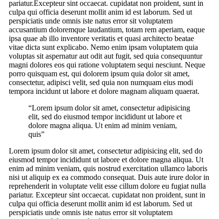
pariatur.Excepteur sint occaecat. cupidatat non proident, sunt in
culpa qui officia deserunt mollit anim id est laborum. Sed ut
perspiciatis unde omnis iste natus error sit voluptatem
accusantium doloremque laudantium, totam rem aperiam, eaque
ipsa quae ab illo inventore veritatis et quasi architecto beatae
vitae dicta sunt explicabo. Nemo enim ipsam voluptatem quia
voluptas sit aspernatur aut odit aut fugit, sed quia consequuntur
magni dolores eos qui ratione voluptatem sequi nesciunt. Neque
porro quisquam est, qui dolorem ipsum quia dolor sit amet,
consectetur, adipisci velit, sed quia non numquam eius modi
tempora incidunt ut labore et dolore magnam aliquam quaerat.
“Lorem ipsum dolor sit amet, consectetur adipisicing
elit, sed do eiusmod tempor incididunt ut labore et
dolore magna aliqua. Ut enim ad minim veniam,
quis”
Lorem ipsum dolor sit amet, consectetur adipisicing elit, sed do
eiusmod tempor incididunt ut labore et dolore magna aliqua. Ut
enim ad minim veniam, quis nostrud exercitation ullamco laboris
nisi ut aliquip ex ea commodo consequat. Duis aute irure dolor in
reprehenderit in voluptate velit esse cillum dolore eu fugiat nulla
pariatur. Excepteur sint occaecat. cupidatat non proident, sunt in
culpa qui officia deserunt mollit anim id est laborum. Sed ut
perspiciatis unde omnis iste natus error sit voluptatem