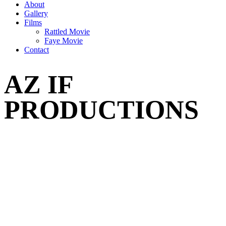
About
Gallery
Films
Rattled Movie
Faye Movie
Contact
AZ IF
PRODUCTIONS